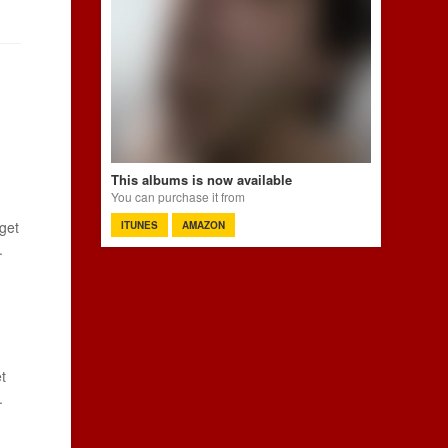
This albums is now available
You can purchase it from
get
ITUNES
AMAZON
.
t
.