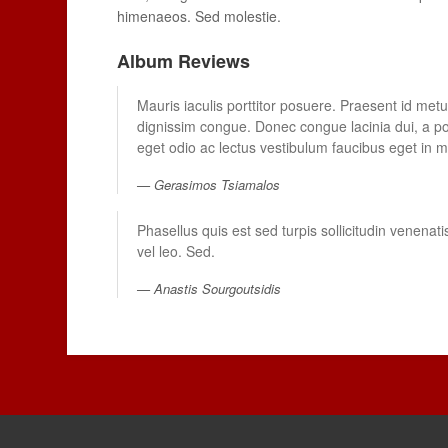
himenaeos. Sed molestie.
Album Reviews
Mauris iaculis porttitor posuere. Praesent id metus
dignissim congue. Donec congue lacinia dui, a po
eget odio ac lectus vestibulum faucibus eget in m
Gerasimos Tsiamalos
Phasellus quis est sed turpis sollicitudin venen
vel leo. Sed.
Anastis Sourgoutsidis