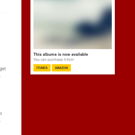
This albums is now available
You can purchase it from
get
ITUNES
AMAZON
.
t
.