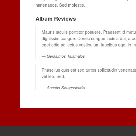
himenaeos. Sed molestie.
Album Reviews
Mauris iaculis porttitor posuere. Praesent id metus
dignissim congue. Donec congue lacinia dui, a po
eget odio ac lectus vestibulum faucibus eget in m
Gerasimos Tsiamalos
Phasellus quis est sed turpis sollicitudin venen
vel leo. Sed.
Anastis Sourgoutsidis