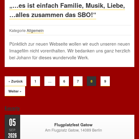
„…es ist einfach Familie, Musik, Liebe,
…alles zusammen das SBO!“
Kategorie
Allgemein
Pünktlich zur neuen Webseite wollen wir euch unseren neuen
Imagefilm nicht vorenthalten. Wir bedanken uns ganz herzlich
bei Johann für dieses wundervolle Werk.
« Zurück
1
…
6
7
8
9
Weiter »
Konzerte
05
Flugplatzfest Gatow
Am Flugplatz Gatow, 14089 Berlin
SEP.
2026