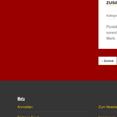
zus
Katego
Pünktl
vorent
Werk.
« Zurück
Meta
Anmelden
Zum Newsle