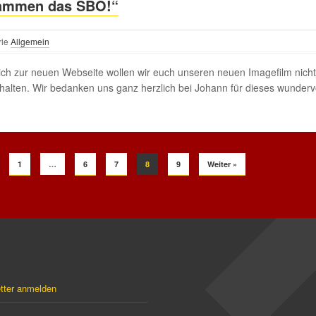
ammen das SBO!“
rie
Allgemein
ich zur neuen Webseite wollen wir euch unseren neuen Imagefilm nicht
halten. Wir bedanken uns ganz herzlich bei Johann für dieses wunderv
1
…
6
7
8
9
Weiter »
tter anmelden