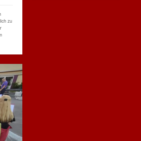
m
lich zu
r
en