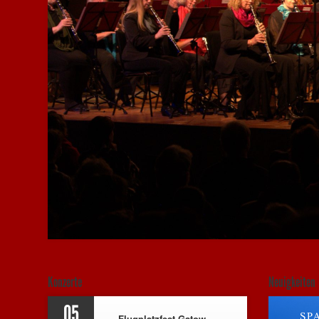
Konzerte
Neuigkeiten
05
Flugplatzfest Gatow