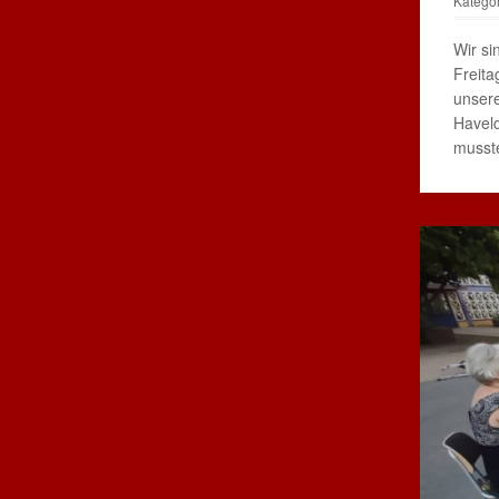
Katego
Wir si
Freita
unsere
Haveld
musst