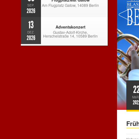
Am Flugplatz Gatow, 14089 Berlin
SEP.
2026
13
Adventskonzert
Gustav-Adolf-Kirche,
DEZ.
Herschelstraße 14, 10589 Berlin
2026
2
MäR
202
Früh