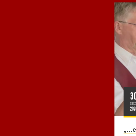
3
DEZ
202
„…es