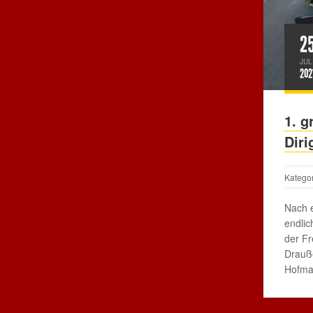
2
JUL
202
1. 
Dir
Katego
Nach 
endlic
der Fr
Drauße
Hofma