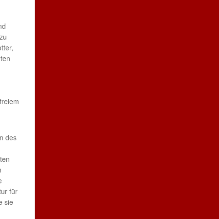
nd
 zu
tter,
eten
freiem
en des
rten
n
e
ur für
e sie