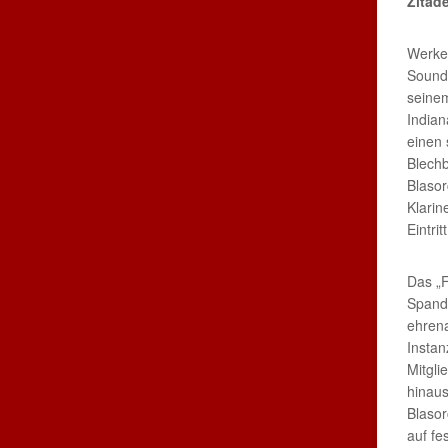
Zitade
Werke 
Soundt
seinem
Indian
einen 
Blechb
Blasor
Klarin
Eintri
Das „F
Spanda
ehrena
Instan
Mitgl
hinaus
Blasor
auf fe