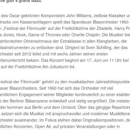
lle gibt’s gratis dazu.
des Oscar gekrönten Komponisten John Williams, zeitlose Klassiker u
racks von Kassenschlagern spielt das Spandauer Blasorchester 1960
 „Festival der Filmmusik“ auf der Freilichtbühne der Zitadelle. Harry Po
a Jones, Hook, Game of Thrones oder Charlie Chaplin: Die Musiker bi
sinfonischen Ohrenschmaus der Extraklasse in allen Klangfarben, die
lasinstrumenten zu entlocken sind. Dirigent ist Sven Schilling, der das
chester seit 2012 leitet und mit sechs Jahren seinen ersten
ettenunterricht bekam. Das Konzert beginnt am 17. Juni um 11 Uhr bei 
tt auf der Freilichtbühne Am Juliusturm 64.
estival der Filmmusik“ gehört zu den musikalischen Jahreshöhepunkt
uer Blasorchesters. Seit 1960 hat sich das Orchester mit viel
mtlichem Engagement seiner Mitglieder kontinuierlich zu einer etablie
z der Berliner Bläserszene entwickelt und stetig vergrößert. Die meiste
ieder kommen aus Berlin und dem Umland. Über das gängige Repertoir
 setzen sich die Musiker mit anspruchsvoller und moderner Musikliterat
chester auseinander. Im Fokus stehen dabei Originalkompositionen, di
stlichen Konzerten, Open Air, auf privaten Veranstaltungen oder in