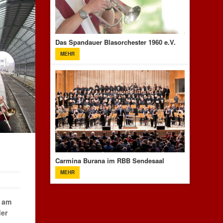
Das Spandauer Blasorchester 1960 e.V.
MEHR
Carmina Burana im RBB Sendesaal
MEHR
r am
der