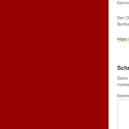
Kamme
Den Or
Berlin
https:
Sch
Deine 
markie
Komm