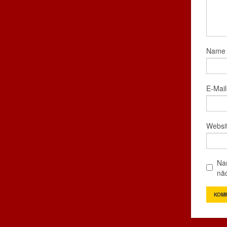
Nam
E-Mai
Websi
Na
nä