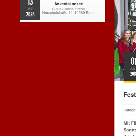
13
Adventskonzert
Gustav-Adolf-Kirche,
DEZ.
Herschelstraße 14, 10589 Berlin
2026
0
JUL
201
Fest
Katego
Mit F
Sonnt