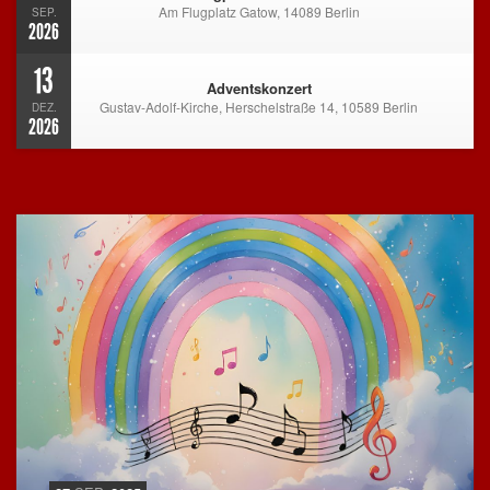
Am Flugplatz Gatow, 14089 Berlin
SEP.
2026
13
Adventskonzert
Gustav-Adolf-Kirche, Herschelstraße 14, 10589 Berlin
DEZ.
2026