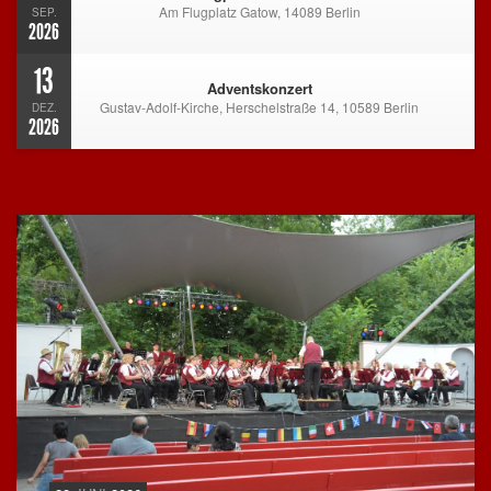
Am Flugplatz Gatow, 14089 Berlin
SEP.
2026
13
Adventskonzert
Gustav-Adolf-Kirche, Herschelstraße 14, 10589 Berlin
DEZ.
2026