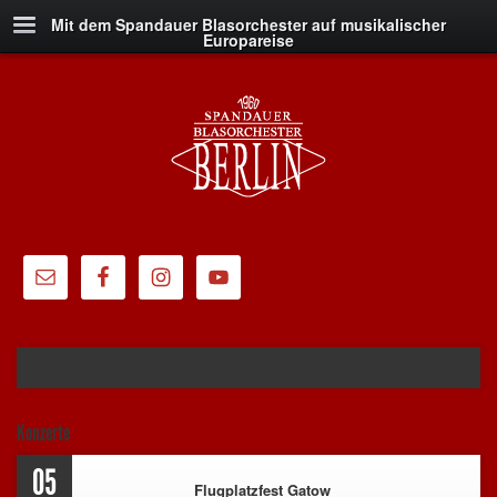
Mit dem Spandauer Blasorchester auf musikalischer
Europareise
Konzerte
05
Flugplatzfest Gatow