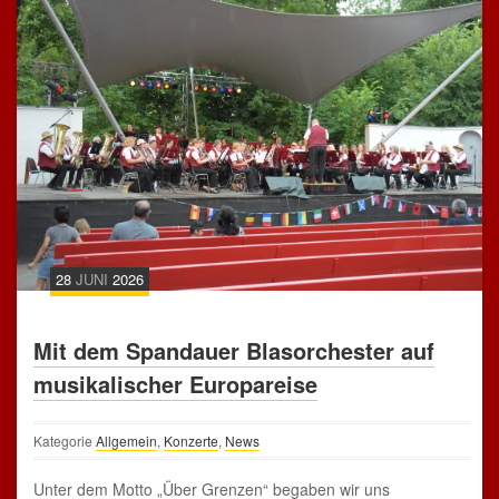
28
JUNI
2026
Mit dem Spandauer Blasorchester auf
musikalischer Europareise
Kategorie
Allgemein
,
Konzerte
,
News
Unter dem Motto „Über Grenzen“ begaben wir uns