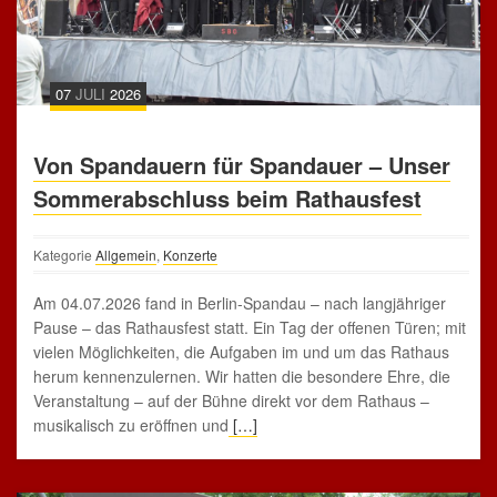
07
JULI
2026
Von Spandauern für Spandauer – Unser
Sommerabschluss beim Rathausfest
Kategorie
Allgemein
,
Konzerte
Am 04.07.2026 fand in Berlin-Spandau – nach langjähriger
Pause – das Rathausfest statt. Ein Tag der offenen Türen; mit
vielen Möglichkeiten, die Aufgaben im und um das Rathaus
herum kennenzulernen. Wir hatten die besondere Ehre, die
Veranstaltung – auf der Bühne direkt vor dem Rathaus –
musikalisch zu eröffnen und
[…]