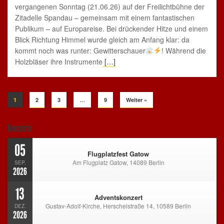
vergangenen Sonntag (21.06.26) auf der Freilichtbühne der
Zitadelle Spandau – gemeinsam mit einem fantastischen
Publikum – auf Europareise. Bei drückender Hitze und einem
Blick Richtung Himmel wurde gleich am Anfang klar: da
kommt noch was runter: Gewitterschauer
! Während die
Holzbläser ihre Instrumente
[…]
1
2
3
…
9
Weiter »
Konzerte
05
Flugplatzfest Gatow
Am Flugplatz Gatow, 14089 Berlin
SEP.
2026
13
Adventskonzert
Gustav-Adolf-Kirche, Herschelstraße 14, 10589 Berlin
DEZ.
2026