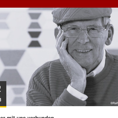
2
.
6
er mit uns verbunden