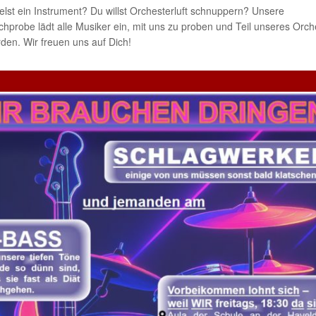
elst ein Instrument? Du willst Orchesterluft schnuppern? Unsere
hprobe lädt alle Musiker ein, mit uns zu proben und Teil unseres Orch
den. Wir freuen uns auf Dich!