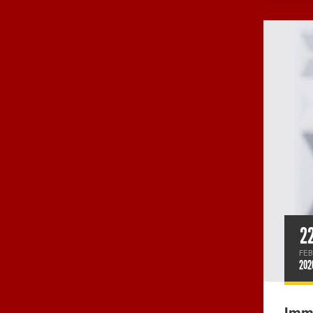
2
FEB
202
Imm