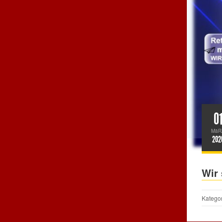
0
MäR
202
Wir
Katego