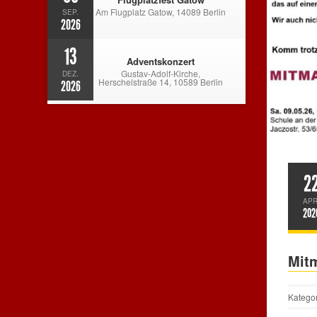
Am Flugplatz Gatow, 14089 Berlin
SEP.
2026
13
Adventskonzert
Gustav-Adolf-Kirche,
DEZ.
Herschelstraße 14, 10589 Berlin
2026
2
APR
202
Mitm
Katego