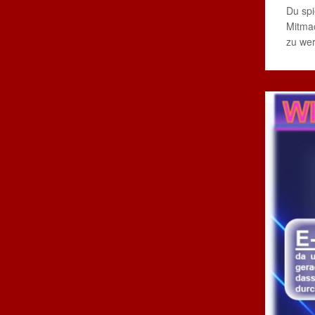
Du spi
Mitmac
zu wer