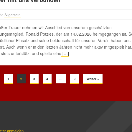
rie
Allgemein
roßer Trauer nehmen wir Abschied von unserem geschätzten
ngsmitglied, Ronald Potzies, der am 14.02.2026 heimgegangen ist. S
dlicher Einsatz und seine Leidenschaft für unseren Verein haben uns 
iert. Auch wenn er in den letzten Jahren nicht mehr aktiv mitgespielt hat
 stets unterstützt und spielte eine
[…]
1
2
3
4
…
9
Weiter »
tter anmelden