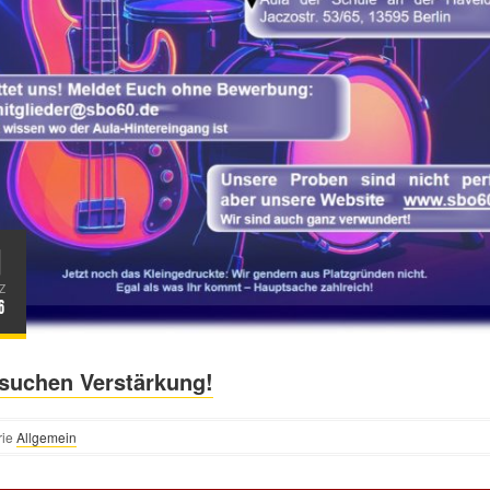
1
Z
6
 suchen Verstärkung!
rie
Allgemein