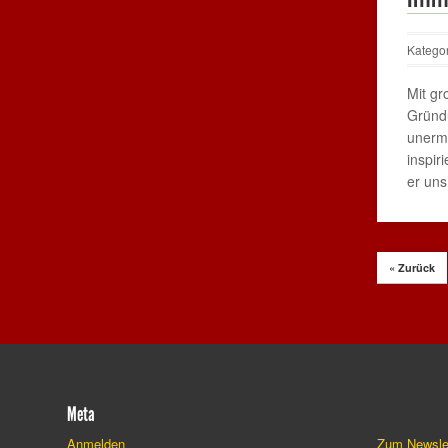
Katego
Mit g
Gründu
unermü
inspir
er uns
« Zurück
Meta
Anmelden
Zum Newsle