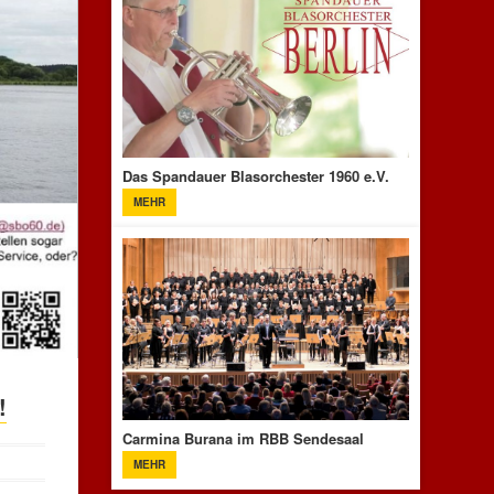
Das Spandauer Blasorchester 1960 e.V.
MEHR
!
Carmina Burana im RBB Sendesaal
MEHR