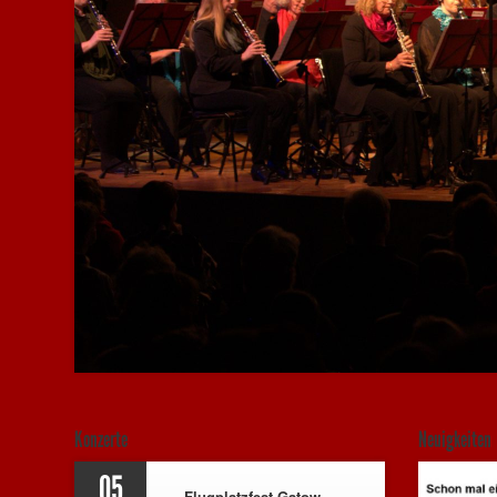
Konzerte
Neuigkeiten
05
Flugplatzfest Gatow