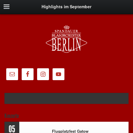
Highlights im September
Konzerte
05
Flugplatzfest Gatow