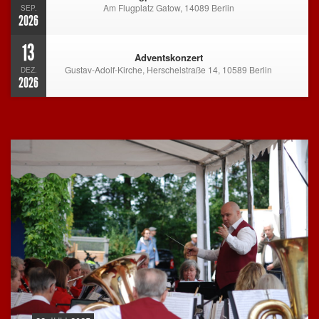
Am Flugplatz Gatow, 14089 Berlin
SEP.
2026
13
Adventskonzert
Gustav-Adolf-Kirche, Herschelstraße 14, 10589 Berlin
DEZ.
2026